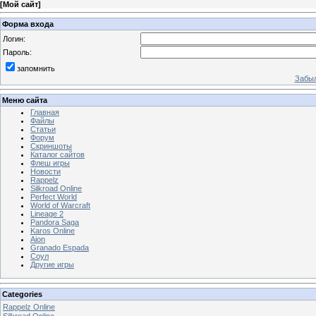
[
Мой сайт
]
Форма входа
Логин:
Пароль:
запомнить
Забыл
Меню сайта
Главная
Файлы
Статьи
Форум
Скриншоты
Каталог сайтов
Флеш игры
Новости
Rappelz
Silkroad Online
Perfect World
World of Warcraft
Lineage 2
Pandora Saga
Karos Online
Aion
Granado Espada
Соул
Другие игры
Categories
Rappelz Online
Silkroad Online