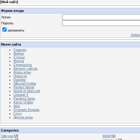
[
Мой сайт
]
Форма входа
Логин:
Пароль:
запомнить
Забыл
Меню сайта
Главная
Файлы
Статьи
Форум
Скриншоты
Каталог сайтов
Флеш игры
Новости
Rappelz
Silkroad Online
Perfect World
World of Warcraft
Lineage 2
Pandora Saga
Karos Online
Aion
Granado Espada
Соул
Другие игры
Categories
Silkroad
[2]
WoW
[1]
Rappelz
[2]
Lineage 2
[2]