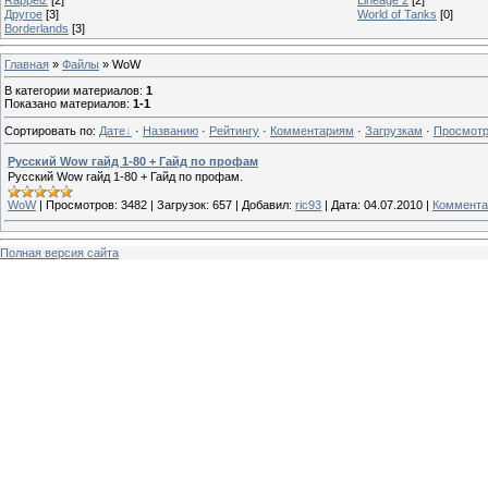
Другое
[3]
World of Tanks
[0]
Borderlands
[3]
Главная
»
Файлы
» WoW
В категории материалов
:
1
Показано материалов
:
1-1
Сортировать по
:
Дате
·
Названию
·
Рейтингу
·
Комментариям
·
Загрузкам
·
Просмот
Русский Wow гайд 1-80 + Гайд по профам
Русский Wow гайд 1-80 + Гайд по профам.
WoW
|
Просмотров:
3482
|
Загрузок:
657
|
Добавил:
ric93
|
Дата:
04.07.2010
|
Коммента
Полная версия сайта