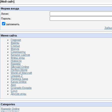
[
Мой сайт
]
Форма входа
Логин:
Пароль:
запомнить
Забыл
Меню сайта
Главная
Файлы
Статьи
Форум
Скриншоты
Каталог сайтов
Флеш игры
Новости
Rappelz
Silkroad Online
Perfect World
World of Warcraft
Lineage 2
Pandora Saga
Karos Online
Aion
Granado Espada
Соул
Другие игры
Categories
Rappelz Online
Silkroad Online