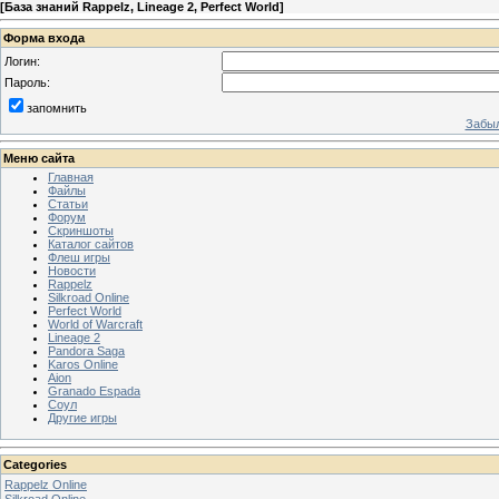
[
База знаний Rappelz, Lineage 2, Perfect World
]
Форма входа
Логин:
Пароль:
запомнить
Забыл
Меню сайта
Главная
Файлы
Статьи
Форум
Скриншоты
Каталог сайтов
Флеш игры
Новости
Rappelz
Silkroad Online
Perfect World
World of Warcraft
Lineage 2
Pandora Saga
Karos Online
Aion
Granado Espada
Соул
Другие игры
Categories
Rappelz Online
Silkroad Online