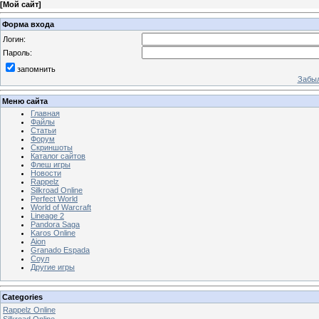
[
Мой сайт
]
Форма входа
Логин:
Пароль:
запомнить
Забыл
Меню сайта
Главная
Файлы
Статьи
Форум
Скриншоты
Каталог сайтов
Флеш игры
Новости
Rappelz
Silkroad Online
Perfect World
World of Warcraft
Lineage 2
Pandora Saga
Karos Online
Aion
Granado Espada
Соул
Другие игры
Categories
Rappelz Online
Silkroad Online