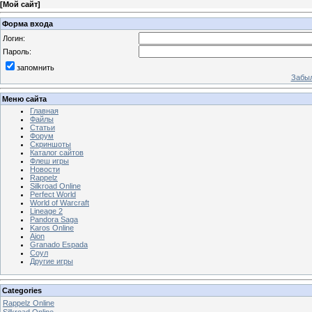
[
Мой сайт
]
Форма входа
Логин:
Пароль:
запомнить
Забыл
Меню сайта
Главная
Файлы
Статьи
Форум
Скриншоты
Каталог сайтов
Флеш игры
Новости
Rappelz
Silkroad Online
Perfect World
World of Warcraft
Lineage 2
Pandora Saga
Karos Online
Aion
Granado Espada
Соул
Другие игры
Categories
Rappelz Online
Silkroad Online