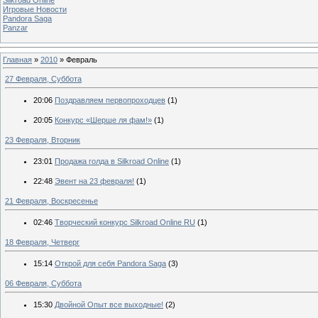
Игровые Новости
Pandora Saga
Panzar
Главная
»
2010
»
Февраль
27 Февраля, Суббота
20:06
Поздравляем первопроходцев
(1)
20:05
Конкурс «Шерше ля фам!»
(1)
23 Февраля, Вторник
23:01
Продажа голда в Silkroad Online
(1)
22:48
Эвент на 23 февраля!
(1)
21 Февраля, Воскресенье
02:46
Творческий конкурс Silkroad Online RU
(1)
18 Февраля, Четверг
15:14
Открой для себя Pandora Saga
(3)
06 Февраля, Суббота
15:30
Двойной Опыт все выходные!
(2)