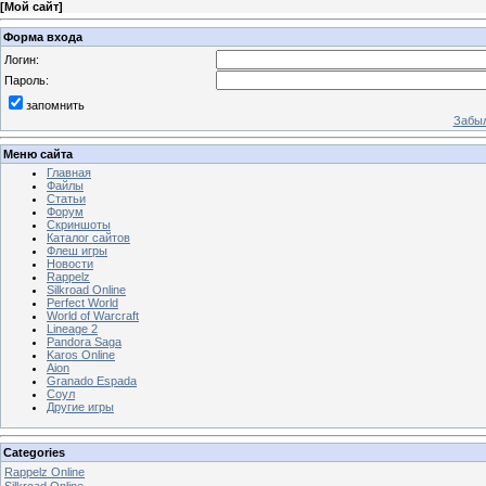
[
Мой сайт
]
Форма входа
Логин:
Пароль:
запомнить
Забыл
Меню сайта
Главная
Файлы
Статьи
Форум
Скриншоты
Каталог сайтов
Флеш игры
Новости
Rappelz
Silkroad Online
Perfect World
World of Warcraft
Lineage 2
Pandora Saga
Karos Online
Aion
Granado Espada
Соул
Другие игры
Categories
Rappelz Online
Silkroad Online