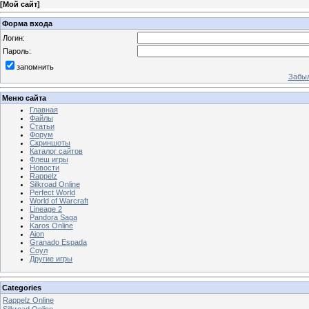
[
Мой сайт
]
Форма входа
Логин:
Пароль:
запомнить
Забыл
Меню сайта
Главная
Файлы
Статьи
Форум
Скриншоты
Каталог сайтов
Флеш игры
Новости
Rappelz
Silkroad Online
Perfect World
World of Warcraft
Lineage 2
Pandora Saga
Karos Online
Aion
Granado Espada
Соул
Другие игры
Categories
Rappelz Online
Silkroad Online