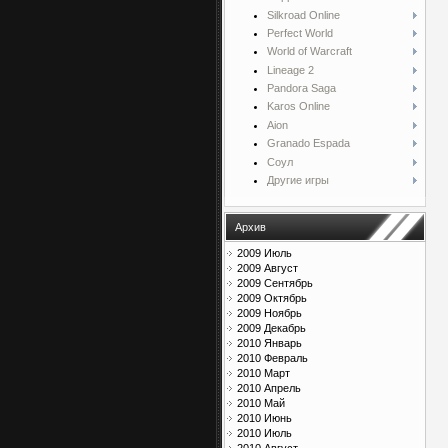
Silkroad Online
Perfect World
World of Warcraft
Lineage 2
Pandora Saga
Karos Online
Aion
Granado Espada
Соул
Другие игры
Архив
2009 Июль
2009 Август
2009 Сентябрь
2009 Октябрь
2009 Ноябрь
2009 Декабрь
2010 Январь
2010 Февраль
2010 Март
2010 Апрель
2010 Май
2010 Июнь
2010 Июль