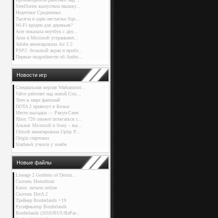
SteelSeries выпустила мышку...
Недетское Средиземье
Тысяча и одно несчастье Squ...
Wi-Fi вреден для деревьев?
Acer показала ноутбук с дву...
Asus и Microsoft устраивают...
Adobe анонсировала Air 2.5
PSP2: большой экран и пробл...
Первые подробности об Andro...
Новости игр
Специальная версия Warhammer...
Valve работает над новой Cou...
Лето в мире фантазий
DOTA 2 привезут в Кельн
Место высадки — Ракун-Сити
Xbox 720 сможет потягаться с...
Альянс Microsoft и Sony – вы...
Ubisoft анонсировала Uplay P...
Origin стартовал
Starhawk учился у зомби
Новые файлы
Lineage 2 Goddess of Destru...
Скачать Homefront
Karos: начало online
Скачать DotA 2
Трейнер Borderlands +19
Русификатор Borderlands
Borderlands (2010/RUS/RePac...