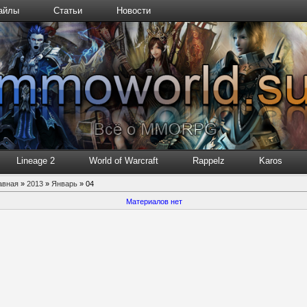
айлы
Статьи
Новости
Lineage 2
World of Warcraft
Rappelz
Karos
авная
»
2013
»
Январь
»
04
Материалов нет