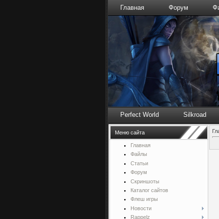
Главная
Форум
Ф
Perfect World
Silkroad
Гл
Меню сайта
Главная
Файлы
Статьи
Форум
Скриншоты
Каталог сайтов
Флеш игры
Новости
Rappelz