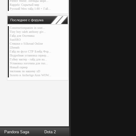
Perfect World: Легенды море...
Rappelz: Скрытый мир
Русский Wow гайд 1-80 + Гай...
Последнее с форума
Constructionpanies in sout...
Tiny boy caleb anthony giv...
Гайд для Охотника
SunSRO
Стишки о Silkroad Online
l2breath
Гайд по фулл СТР Блейд Фор...
Подробная установка сервер...
Гуйму мастер - гайд для ва...
Установка логотипа для гил...
Новый сервер
тектоник по нашему xD
Золото в ArcheAge Aion WOW...
Pandora Saga
Dota 2