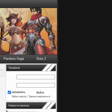
Pandora Saga
Dota 2
Профиль
запомнить
Забыл пароль !
Зарегистрироваться
Новости железа
Производители работают над ...