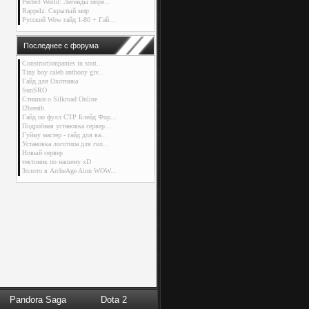
Perfect World: Легенды море...
Rappelz: Скрытый мир
Русский Wow гайд 1-80 + Гай...
Последнее с форума
Constructionpanies in sout...
Tiny boy caleb anthony giv...
Гайд для Охотника
SunSRO
Стишки о Silkroad Online
l2breath
Гайд по фулл СТР Блейд Фор...
Подробная установка сервер...
Гуйму мастер - гайд для ва...
Установка логотипа для гил...
Новый сервер
тектоник по нашему xD
Золото в ArcheAge Aion WOW...
Pandora Saga
Dota 2