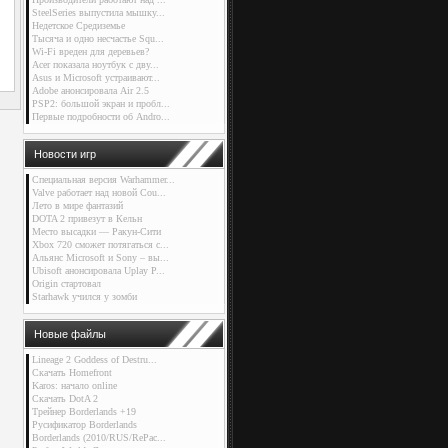
SteelSeries выпустила мышку...
Недетское Средиземье
Тысяча и одно несчастье Squ...
Wi-Fi вреден для деревьев?
Acer показала ноутбук с дву...
Asus и Microsoft устраивают...
Adobe анонсировала Air 2.5
PSP2: большой экран и пробл...
Первые подробности об Andro...
Новости игр
Специальная версия Warhammer...
Valve работает над новой Cou...
Лето в мире фантазий
DOTA 2 привезут в Кельн
Место высадки — Ракун-Сити
Xbox 720 сможет потягаться с...
Альянс Microsoft и Sony – вы...
Ubisoft анонсировала Uplay P...
Origin стартовал
Starhawk учился у зомби
Новые файлы
Lineage 2 Goddess of Destru...
Скачать Homefront
Karos: начало online
Скачать DotA 2
Трейнер Borderlands +19
Русификатор Borderlands
Borderlands (2010/RUS/RePac...