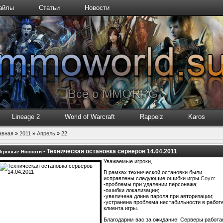
айлы
Статьи
Новости
Lineage 2
World of Warcraft
Rappelz
Karos
авная
»
2011
»
Апрель
»
22
-
Техническая остановка серверов 14.04.2011
Игровые Новости
Уважаемые игроки,
В рамках технической остановки были
исправлены следующие ошибки игры
Соул
:
-проблемы при удалении персонажа;
-ошибки локализации;
-увеличена длина пароля при авторизации;
-устранена проблема нестабильности в работ
клиента игры.
Благодарим вас за ожидание! Серверы работа