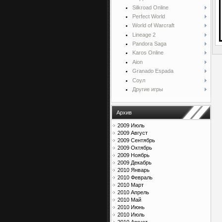
Silkroad Online
Perfect World
World of Warcraft
Lineage 2
Pandora Saga
Karos Online
Aion
Granado Espada
Соул
Другие игры
Архив
2009 Июль
2009 Август
2009 Сентябрь
2009 Октябрь
2009 Ноябрь
2009 Декабрь
2010 Январь
2010 Февраль
2010 Март
2010 Апрель
2010 Май
2010 Июнь
2010 Июль