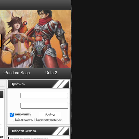
Pandora Saga
Dota 2
Профиль
запомнить
Забыл пароль !
Зарегистрироваться
е
Новости железа
ют
Производители работают над ...