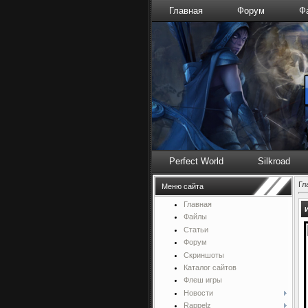
Главная
Форум
Ф
Perfect World
Silkroad
Гл
Меню сайта
Главная
Файлы
Статьи
Форум
Скриншоты
Каталог сайтов
Флеш игры
Новости
Rappelz