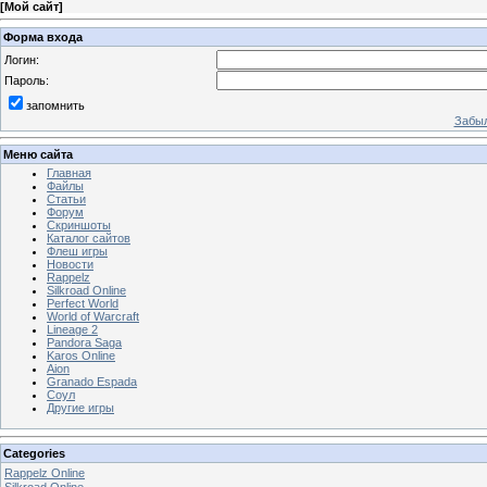
[
Мой сайт
]
Форма входа
Логин:
Пароль:
запомнить
Забыл
Меню сайта
Главная
Файлы
Статьи
Форум
Скриншоты
Каталог сайтов
Флеш игры
Новости
Rappelz
Silkroad Online
Perfect World
World of Warcraft
Lineage 2
Pandora Saga
Karos Online
Aion
Granado Espada
Соул
Другие игры
Categories
Rappelz Online
Silkroad Online