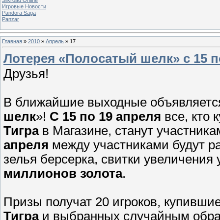
Игровые Новости
Pandora Saga
Panzar
Главная
»
2010
»
Апрель
»
17
Лотерея «Полосатый шелк» с 15 п
Друзья!
В ближайшие выходные объявляется
шелк
»!
С 15 по 19 апреля
все, кто 
Тигра
в Магазине, станут участник
апреля
между участниками будут ра
зелья берсерка, свитки увеличения 
миллионов золота
.
Призы получат 20 игроков, купивши
Тигра
и выбранных случайным обра