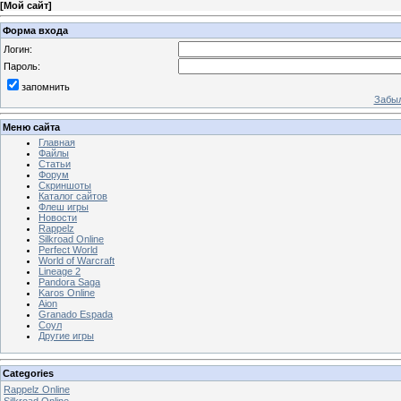
[
Мой сайт
]
Форма входа
Логин:
Пароль:
запомнить
Забыл
Меню сайта
Главная
Файлы
Статьи
Форум
Скриншоты
Каталог сайтов
Флеш игры
Новости
Rappelz
Silkroad Online
Perfect World
World of Warcraft
Lineage 2
Pandora Saga
Karos Online
Aion
Granado Espada
Соул
Другие игры
Categories
Rappelz Online
Silkroad Online