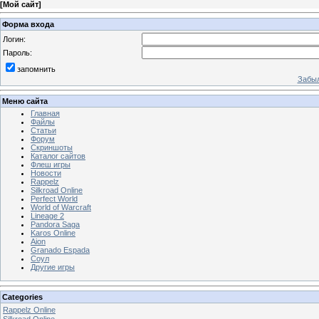
[
Мой сайт
]
Форма входа
Логин:
Пароль:
запомнить
Забыл
Меню сайта
Главная
Файлы
Статьи
Форум
Скриншоты
Каталог сайтов
Флеш игры
Новости
Rappelz
Silkroad Online
Perfect World
World of Warcraft
Lineage 2
Pandora Saga
Karos Online
Aion
Granado Espada
Соул
Другие игры
Categories
Rappelz Online
Silkroad Online