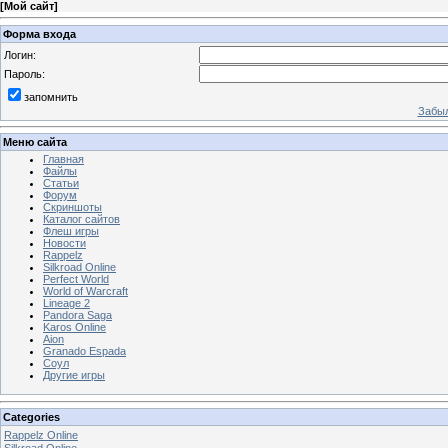
[
Мой сайт
]
Форма входа
Логин:
Пароль:
запомнить
Забыл
Меню сайта
Главная
Файлы
Статьи
Форум
Скриншоты
Каталог сайтов
Флеш игры
Новости
Rappelz
Silkroad Online
Perfect World
World of Warcraft
Lineage 2
Pandora Saga
Karos Online
Aion
Granado Espada
Соул
Другие игры
Categories
Rappelz Online
Silkroad Online