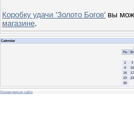
Коробку удачи 'Золото Богов'
вы мож
магазине
.
Calendar
Пн
Вт
2
3
9
10
16
17
23
24
30
Полная версия сайта