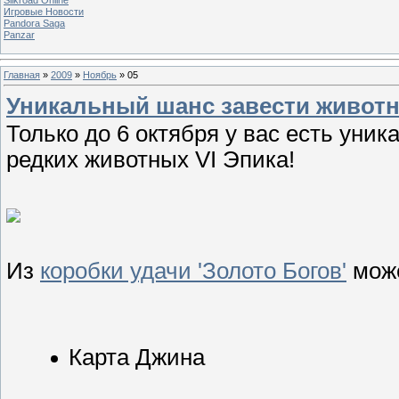
Игровые Новости
Pandora Saga
Panzar
Главная
»
2009
»
Ноябрь
»
05
Уникальный шанс завести животно
Только до 6 октября у вас есть уни
редких животных VI Эпика!
Из
коробки удачи 'Золото Богов'
може
Карта Джина