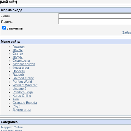
[
Мой сайт
]
Форма входа
Логин:
Пароль:
запомнить
Забыл
Меню сайта
Главная
Файлы
Статьи
Форум
Скриншоты
Каталог сайтов
Флеш игры
Новости
Rappelz
Silkroad Online
Perfect World
World of Warcraft
Lineage 2
Pandora Saga
Karos Online
Aion
Granado Espada
Соул
Другие игры
Categories
Rappelz Online
Silkroad Online