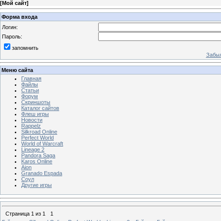
[
Мой сайт
]
Форма входа
Логин:
Пароль:
запомнить
Забыл
Меню сайта
Главная
Файлы
Статьи
Форум
Скриншоты
Каталог сайтов
Флеш игры
Новости
Rappelz
Silkroad Online
Perfect World
World of Warcraft
Lineage 2
Pandora Saga
Karos Online
Aion
Granado Espada
Соул
Другие игры
Страница
1
из
1
1