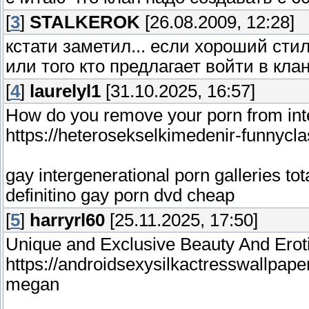
[
3
]
STALKEROK
[26.08.2009, 12:28]
кстати заметил... если хороший сти
или того кто предлагает войти в кла
[
4
]
laurelyl1
[31.10.2025, 16:57]
How do you remove your porn from int
https://heterosekselkimedenir-funnycl
gay intergenerational porn galleries to
definitino gay porn dvd cheap
[
5
]
harryrl60
[25.11.2025, 17:50]
Unique and Exclusive Beauty And Ero
https://androidsexysilkactresswallpap
megan