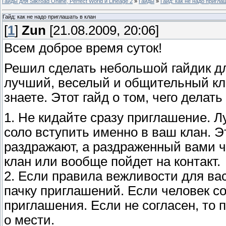
Гайды для Silkroad Online, Perfect World и Lineage 2
»
Гайды
»
Гайд: как не надо пригла
Гайд: как не надо приглашать в клан
[
1
]
Zun
[21.08.2009, 20:06]
Всем доброе время суток!
Решил сделать небольшой гайдик дл
лучший, веселый и общительный клан
знаете. Этот гайд о том, чего делать
1. Не кидайте сразу приглашение. Л
соло вступить именно в ваш клан. Э
раздражают, а раздраженный вами ч
клан или вообще пойдет на контакт.
2. Если правила вежливости для ва
пачку приглашений. Если человек со
приглашения. Если не согласен, то п
о мести.