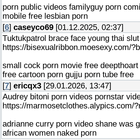
porn public videos familyguy porn co
mobile free lesbian porn
[
6
]
caseyco69
[01.12.2025, 02:37]
Tuktukpatrol brace face young thai slut
https://bisexualribbon.moesexy.com/?
small cock porn movie free deepthoart
free cartoon porn gujju porn tube free
[
7
]
ericqx3
[29.01.2026, 13:47]
Audrey bitoni porn videos pornstar vid
https://marmosetclothes.alypics.com/?
adrianne curry porn video shane was 
african women naked porn