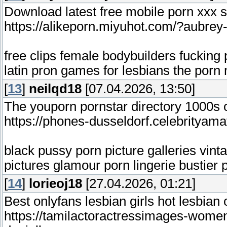
Download latest free mobile porn xxx 
https://alikeporn.miyuhot.com/?aubrey
free clips female bodybuilders fucking 
latin pron games for lesbians the porn
[
13
]
neilqd18
[07.04.2026, 13:50]
The youporn pornstar directory 1000s o
https://phones-dusseldorf.celebrityam
black pussy porn picture galleries vin
pictures glamour porn lingerie bustier p
[
14
]
lorieoj18
[27.04.2026, 01:21]
Best onlyfans lesbian girls hot lesbian 
https://tamilactoractressimages-women