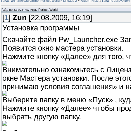
Гайды для Silkroad Online, Perfect World и Lineage 2
»
Клиент игры
»
Гайд по загрузчику 
Гайд по загрузчику игры Perfect World
[
1
]
Zun
[22.08.2009, 16:19]
Установка программы
Скачайте файл Pw_Launcher.exe Зап
Появится окно мастера установки.
Нажмите кнопку «Далее» для того, 
Внимательно ознакомьтесь с Лицен
окне Мастера установки. После этог
принимаю условия соглашения» и н
Выберите папку в меню «Пуск» , куд
Нажмите кнопку «Далее» чтобы про
выбрать другую папку.