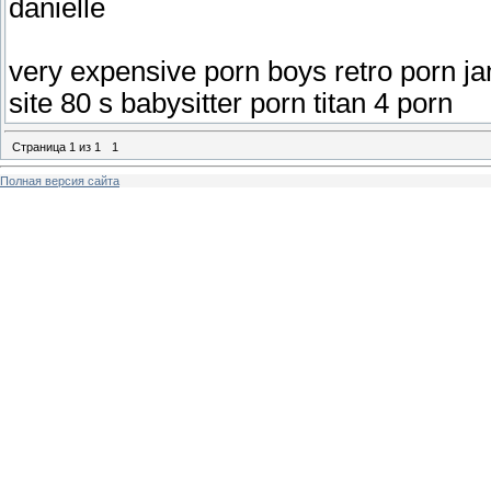
danielle
very expensive porn boys retro porn j
site 80 s babysitter porn titan 4 porn
Страница
1
из
1
1
Полная версия сайта