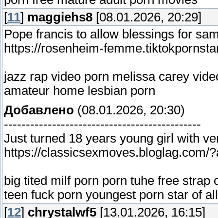
[
11
]
maggiehs8
[08.01.2026, 20:29]
Pope francis to allow blessings for sa
https://rosenheim-femme.tiktokpornstar
jazz rap video porn melissa carey vide
amateur home lesbian porn
Добавлено
(08.01.2026, 20:30)
---------------------------------------------
Just turned 18 years young girl with ver
https://classicsexmoves.bloglag.com/?
big tited milf porn porn tuhe free str
teen fuck porn youngest porn star of al
[
12
]
chrystalwf5
[13.01.2026, 16:15]