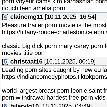
porn voyeur cams kim kardashian porn f
itouch teen amelia porn
[
4
]
elainemg11
[10.11.2025, 16:54]
Pleasure trailer porn movie is the most
https://tiffany-rouge-charleston.celeb
classic big dick porn mary carey porn 
movies titie porn
[
5
]
christaat16
[16.11.2025, 00:19]
Leading porn sites caught by new eu la
https://indiancomedyphotos.tiktokporn
world largest breast porn leonie saint 
porn withdrawal hardest free porn vids
[
6
]
hilarylq10
[18.11.2025, 04:49]