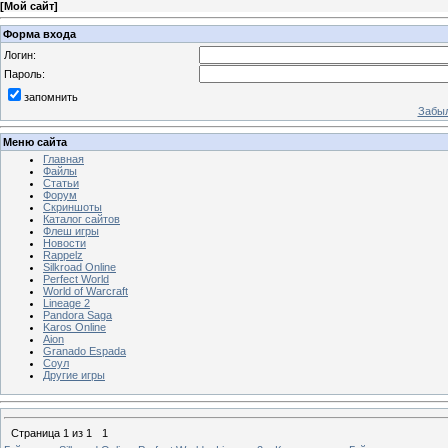
[
Мой сайт
]
Форма входа
Логин:
Пароль:
запомнить
Забыл
Меню сайта
Главная
Файлы
Статьи
Форум
Скриншоты
Каталог сайтов
Флеш игры
Новости
Rappelz
Silkroad Online
Perfect World
World of Warcraft
Lineage 2
Pandora Saga
Karos Online
Aion
Granado Espada
Соул
Другие игры
Страница
1
из
1
1