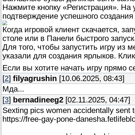
Нажмите кнопку «Регистрация». На 
подтверждение успешного создания 
Когда игровой клиент скачается, зап
столе или в Панели быстрого запуск
Для того, чтобы запустить игру из м
указали для создания ярлыков. Клик
Если вы хотите начать игру прямо с
[
2
]
filyagrushin
[10.06.2025, 08:43]
Мда...
[
3
]
bernadineeg2
[02.11.2025, 04:47]
Sexting pics women accidentally sent 
https://free-gay-pone-danesha.fetlifeb