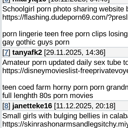
Schoolgirl porn photo sharing website 
https://flashing.dudeporn69.com/?pres
porn lingerie teen free porn clips losin
gay gothic guys porn
[
7
]
tanyafk2
[29.11.2025, 14:36]
Amateur porn updated daily sex tube t
https://disneymovieslist-freeprivatevo
teen coed farm horny porn porn grand
full lenghth 80s porn movies
[
8
]
janetteke16
[11.12.2025, 20:18]
Small girls with bulging bellies in cala
https://skinrashonarmsandlegsitchy.m